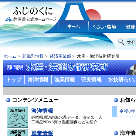
ホーム
>
組織別情報
>
経済産業部
> 水産・海洋技術研究所
トップ
海洋情報
漁業情報
研究情報
水技研らい
コンテンツメニュー
お知
海洋情報
令和8
静岡県周辺の海水温データ、海況図、人
工衛星NOAA海水温度画像などを紹介
漁業情報
海洋情