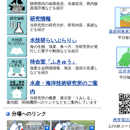
静岡県内の操業状況、水揚状況、県内版
資源評価などを紹介
研究情報
当研究所の研究方針、研究内容、実績な
どを紹介
最新関東東
平日毎
水技研らいぶらりぃ
海の生物、漁業、食べ方、当研究所が発
行した冊子や動画などを紹介
待合室「ふきゅう」
漁業士会関係情報、海況・漁況の見通し
沿岸
などを紹介
平日
水産・海洋技術研究所のご案
内
当研究所の概要、展示室「うみしる」、
案内図、関係機関へのリンクなどをご案内しています
分場へのリンク
携帯電話
上のQRコー