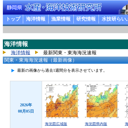
トップ
海洋情報
漁業情報
研究情報
水技研らい
海洋情報
海洋情報
最新関東・東海海況速報
関東・東海海況速報（最新画像）
最新の画像から過去1週間分を表示させています。
2026年
08月05日
海況図広域版
海況図県内版