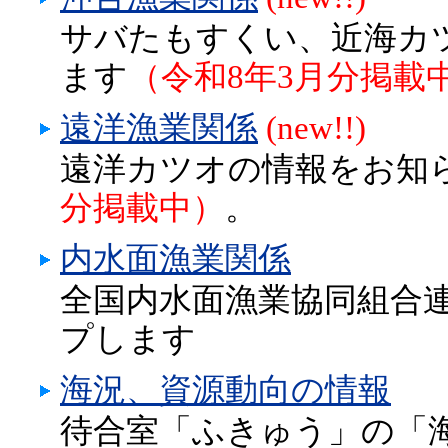
サバたもすくい、近海カ
ます
（令和8年3月分掲載
遠洋漁業関係
(new!!)
遠洋カツオの情報をお知
分掲載中）
。
内水面漁業関係
全国内水面漁業協同組合
プします
海況、資源動向の情報
待合室「ふきゅう」の「