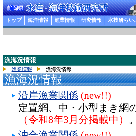
トップ
海洋情報
漁業情報
研究情報
水技研らい
漁海況情報
漁業情報
漁海況情報
漁海況情報
沿岸漁業関係
(new!!)
定置網、中・小型まき網
（令和8年3月分掲載中）
沖合漁業関係
(new!!)