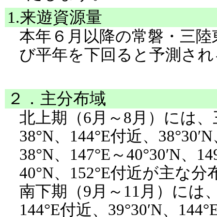
1.来遊資源量
本年６月以降の常磐・三陸
び平年を下回ると予測され
２．主分布域
北上期（6月～8月）には、三陸
38°N、144°E付近、38°30′
38°N、147°E～40°30′N、1
40°N、152°E付近が主
南下期（9月～11月）には、37°
144°E付近、39°30′N、144