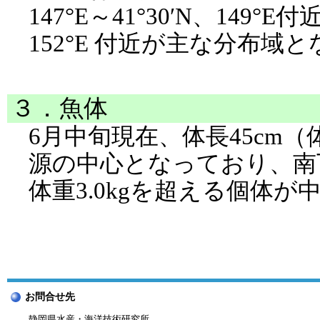
147°E～41°30′N、149°E付
152°E 付近が主な分布域
３．魚体
6月中旬現在、体長45cm（
源の中心となっており、南下
体重3.0kgを超える個体
お問合せ先
静岡県水産・海洋技術研究所