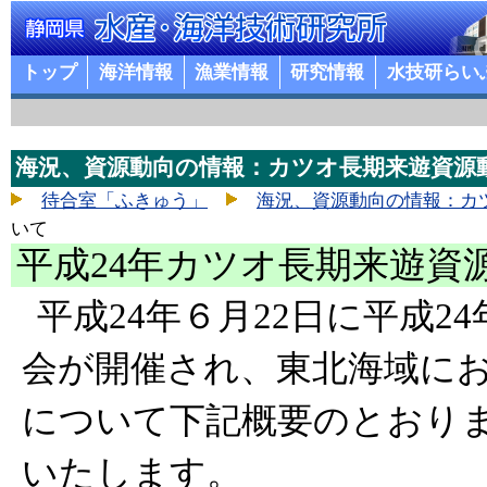
トップ
海洋情報
漁業情報
研究情報
水技研らい
海況、資源動向の情報：カツオ長期来遊資源
待合室「ふきゅう」
海況、資源動向の情報：カ
いて
平成24年カツオ長期来遊資
平成24年６月22日に平成
会が開催され、東北海域に
について下記概要のとおり
いたします。