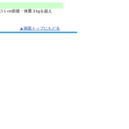
5１cm前後・体重３kgを超え
▲画面トップにもどる