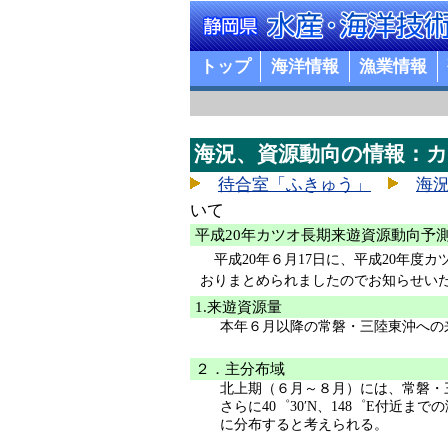
トップ
海洋情報
漁業情報
海況、資源動向の情報：カ
待合室「ふきゅう」
海
いて
平成20年カツオ長期来遊資源動向予
平成20年６月17日に、平成20年
おりまとめられましたのでお知らせい
1.来遊資源量
本年６月以降の常磐・三陸東沖への
２．主分布域
北上期（６月～８月）には、常磐・三陸東沖
さらに40゜30′N、148゜E付近まで
に分布すると考えられる。