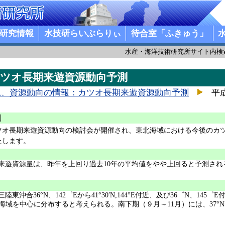
研究情報
水技研らいぶらりぃ
待合室「ふきゅう」
水産・海洋技術研究所サイト内検
ツオ長期来遊資源動向予測
況、資源動向の情報：カツオ長期来遊資源動向予測
平成
測
度カツオ長期来遊資源動向の検討会が開催され、東北海域における今後のカ
たします。
来遊資源量は、昨年を上回り過去10年の平均値をやや上回ると予測され
合36°N、142゜Eから41°30′N,144°E付近、及び36゜N、145゜E
の海域を中心に分布すると考えられる。南下期（９月～11月）には、37°N～41