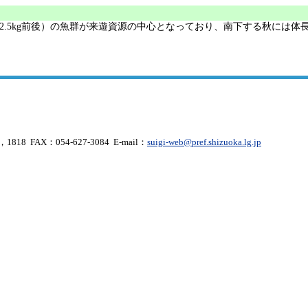
2.5kg前後）の魚群が来遊資源の中心となっており、南下する秋には体長
818 FAX：054-627-3084 E-mail：
suigi-web@pref.shizuoka.lg.jp