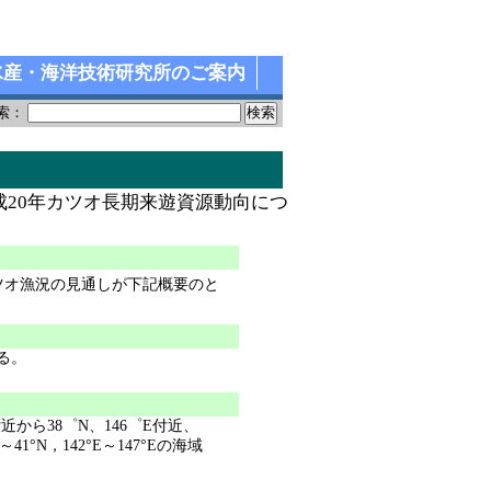
水産・海洋技術研究所のご案内
索：
20年カツオ長期来遊資源動向につ
ツオ漁況の見通しが下記概要のと
る。
付近から38゜N、146゜E付近、
°N，142°E～147°Eの海域